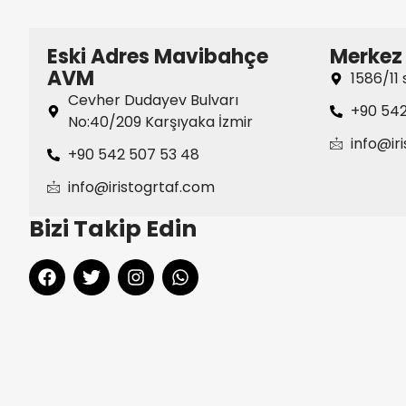
Eski Adres Mavibahçe
Merkez 
AVM​
1586/11 
Cevher Dudayev Bulvarı
+90 542
No:40/209 Karşıyaka İzmir
info@ir
+90 542 507 53 48
info@iristogrtaf.com​
Bizi Takip Edin