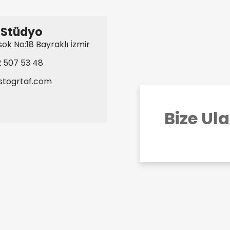
Stüdyo​
sok No:18 Bayraklı İzmir
 507 53 48
istogrtaf.com​
Bize Ul